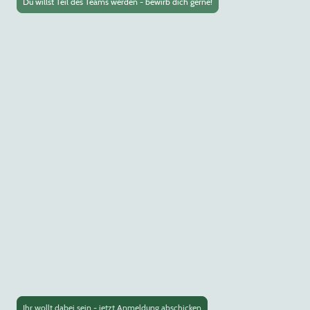
Du willst Teil des Teams werden - bewirb dich gerne!
Elterninitiative - was
bedeutet das eigentlich?
Bei uns sind nicht nur die Erzieher:Innen aktiv - auch die Eltern gestalten
unsere Kita ganz wesentlich mit. Dafür haben wir uns in verschiedene
Ressorts aufgeteilt, in denen sich alle Eltern wöchentlich engagieren - denn
nur so funktioniert unsere Kita!
Von Hausmeistertätigkeit über den Internetauftritt bis hin zur Organisation
von Festen, bei uns ist für jede*n etwas dabei. Wir profitieren dabei von den
vielfältigen Berufen, Erfahrungen und Talenten unserer Eltern.
Ihr wollt dabei sein - jetzt Anmeldung abschicken