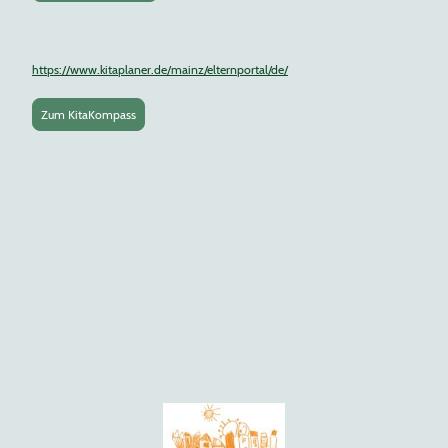
https://www.kitaplaner.de/mainz/elternportal/de/
Zum KitaKompass